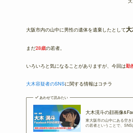
ス
大
大阪市内の山中に男性の遺体を遺棄したとして
まだ
28歳
の若者。
いろいろと気になることがありますが、今回は
勤
大木容疑者のSNS
に関する情報はコチラ
あわせて読みたい
大木滉斗の顔画像&Fac
東大阪市の山中にある空き
の若者ということで、SNS