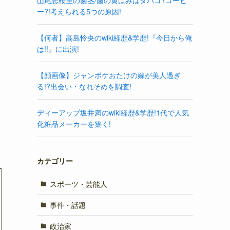
山尾志桜里の歯茎/歯の黄ばみはタバコ?コーヒ
ー?!考えられる5つの原因!
【何者】高島怜央のwiki経歴&学歴!『今日から俺
は!!』に出演!
【顔画像】ジャンポケおたけの嫁が美人過ぎ
る!?出会い・なれそめを調査!
ディーアップ坂井満のwiki経歴&学歴!1代で人気
化粧品メーカーを築く!
カテゴリー
スポーツ・芸能人
事件・話題
政治家