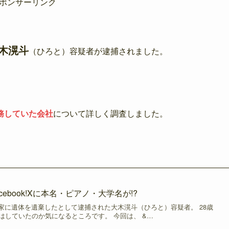
ポンサーリンク
木滉斗
（ひろと）容疑者が逮捕されました。
務していた会社
について詳しく調査しました。
ebook!Xに本名・ピアノ・大学名が!?
家に遺体を遺棄したとして逮捕された大木滉斗（ひろと）容疑者。 28歳
はしていたのか気になるところです。 今回は、 &…