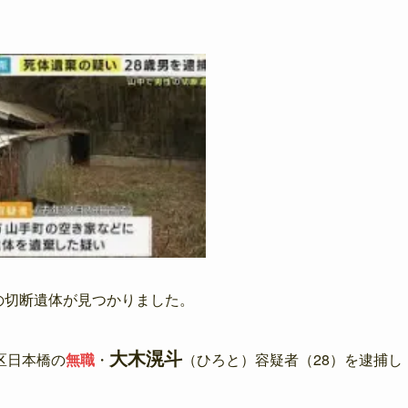
性の切断遺体が見つかりました。
大木滉斗
区日本橋の
無職
・
（ひろと）容疑者（28）を逮捕し